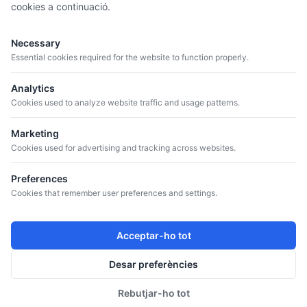
cookies a continuació.
MENÚ
Necessary
QUI SOM
Essential cookies required for the website to function properly.
CATÀLEG
Analytics
CELLERS
Cookies used to analyze website traffic and usage patterns.
BLOG
Marketing
Cookies used for advertising and tracking across websites.
CONTACTE
+34 934 807 041
Preferences
info@iguazuvinos.com
Cookies that remember user preferences and settings.
ADREÇA
Av. de la Riera, 11, Nave 1, 08960 Sant Just Desvern,
Acceptar-ho tot
Barcelona
Desar preferències
SEGUEIX-NOS
Instagram
Rebutjar-ho tot
Twitter
Cooki