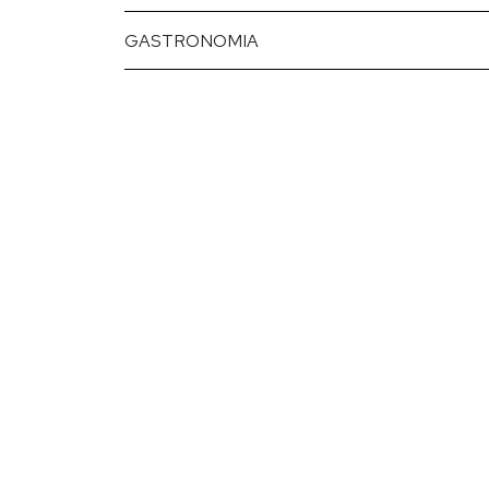
GASTRONOMIA
AMONA CRIANZA
B
Tempranillo
Rosario Vera
Syrah, 
Merlo
Hu