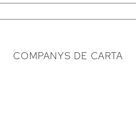
COMPANYS DE CARTA
ARBAZUL -
TRIDENTE - PRIETO
MÁGNUM
PICUDO
Cabernet sauvignon,
Prieto picudo
t, Tintilla de rota
Bodegas Tridente
erta de Albalá