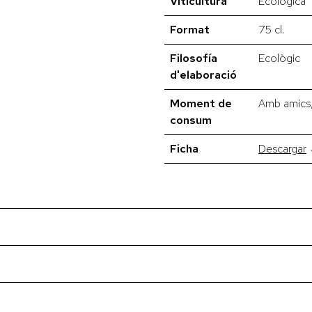
Viticultura
Ecològica
Format
75 cl.
Filosofía
Ecològic
d'elaboració
Moment de
Amb amics,
consum
Ficha
Descargar