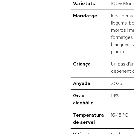
Varietats
100% Monas
Maridatge
Ideal per a
llegums, bo
morros i ma
formatges d
blanques i 
planxa…
Criança
Un pas d'u
depenent d
Anyada
2023
Grau
14%
alcohòlic
Temperatura
16-18 ºC
de servei