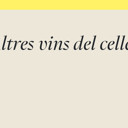
ltres vins del cell
MONASTRELL
ETIQUETA AZUL
DULCE - 0,5 L
MÁGNUM
Monastrell
Monastrell, Cabernet sauvi
Syrah
Bodegas Juan Gil
Bodegas Juan Gil