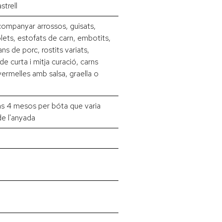
trell
companyar arrossos, guisats,
lets, estofats de carn, embotits,
ns de porc, rostits variats,
e curta i mitja curació, carns
vermelles amb salsa, graella o
ns 4 mesos per bóta que varia
e l'anyada