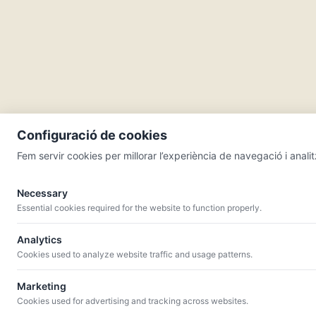
Configuració de cookies
Fem servir cookies per millorar l’experiència de navegació i analitz
Necessary
Essential cookies required for the website to function properly.
MENÚ
QUI SOM
CATÀLEG
CELLERS
BLOG
Analytics
Cookies used to analyze website traffic and usage patterns.
Marketing
Cookies used for advertising and tracking across websites.