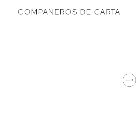
COMPAÑEROS DE CARTA
F DE FUENTESPINA
ACÚSTIC
Tempranillo
Cariñena tinta, Garnacha tin
Avelino Vegas
Acústic Celler