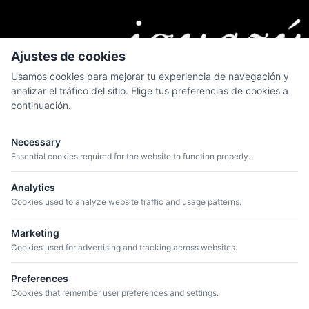
Ajustes de cookies
Usamos cookies para mejorar tu experiencia de navegación y
analizar el tráfico del sitio. Elige tus preferencias de cookies a
continuación.
MENÚ
Quiénes somos
Necessary
Catálogo
Essential cookies required for the website to function properly.
Bodegas
Analytics
Blog
Cookies used to analyze website traffic and usage patterns.
Marketing
CONTACTO
Cookies used for advertising and tracking across websites.
+34 934 807 041
info@iguazuvinos.com
Preferences
DIRECCIÓN
Cookies that remember user preferences and settings.
Avda. de la Riera, 11 – Nave 1 - 08960