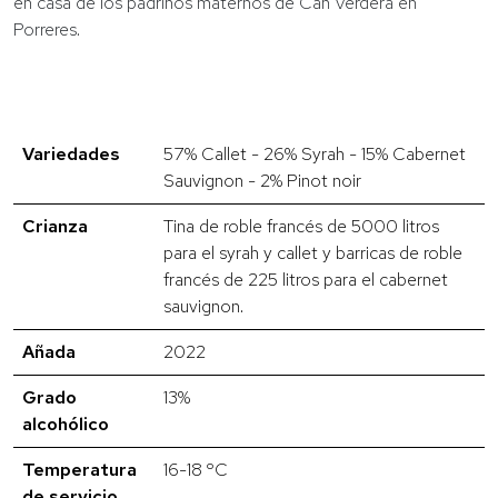
en casa de los padrinos maternos de Can Verdera en
Porreres.
Variedades
57% Callet - 26% Syrah - 15% Cabernet
Sauvignon - 2% Pinot noir
Crianza
Tina de roble francés de 5000 litros
para el syrah y callet y barricas de roble
francés de 225 litros para el cabernet
sauvignon.
Añada
2022
Grado
13%
alcohólico
Temperatura
16-18 ºC
de servicio