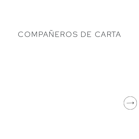
COMPAÑEROS DE CARTA
GARNATXA PELUDA
AI AMA!
Garnatxa peluda
Tempranillo
Celler Piñol
Rosario Vera