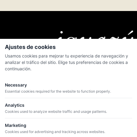
Ajustes de cookies
Usamos cookies para mejorar tu experiencia de navegación y
analizar el tráfico del sitio. Elige tus preferencias de cookies a
continuación.
MENÚ
Quiénes somos
Necessary
Catálogo
Essential cookies required for the website to function properly.
Bodegas
Analytics
Blog
Cookies used to analyze website traffic and usage patterns.
Marketing
CONTACTO
Cookies used for advertising and tracking across websites.
+34 934 807 041