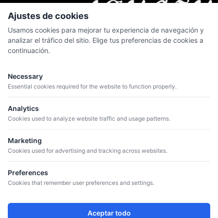
Ajustes de cookies
Usamos cookies para mejorar tu experiencia de navegación y
analizar el tráfico del sitio. Elige tus preferencias de cookies a
continuación.
MENÚ
Quiénes somos
Necessary
Catálogo
Essential cookies required for the website to function properly.
Bodegas
Analytics
Blog
Cookies used to analyze website traffic and usage patterns.
Marketing
CONTACTO
Cookies used for advertising and tracking across websites.
+34 934 807 041
info@iguazuvinos.com
Preferences
DIRECCIÓN
Cookies that remember user preferences and settings.
Avda. de la Riera, 11 – Nave 1 - 08960
Sant Just Desvern, Barcelona, Spain
Aceptar todo