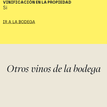
VINIFICACIÓN EN LA PROPIEDAD
Si
IR A LA BODEGA
Otros vinos de la bodega
MARTÍ AGUILAR
MONTICARA
Petit verdot, Syrah, Ull de llebre
Moscatel
Victoria Ordóñez
Victoria Ordóñez