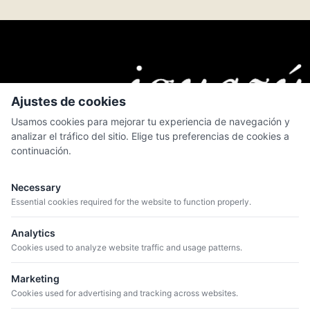
Ajustes de cookies
Usamos cookies para mejorar tu experiencia de navegación y
analizar el tráfico del sitio. Elige tus preferencias de cookies a
continuación.
MENÚ
Quiénes somos
Necessary
Catálogo
Essential cookies required for the website to function properly.
Bodegas
Analytics
Blog
Cookies used to analyze website traffic and usage patterns.
Marketing
CONTACTO
Cookies used for advertising and tracking across websites.
+34 934 807 041