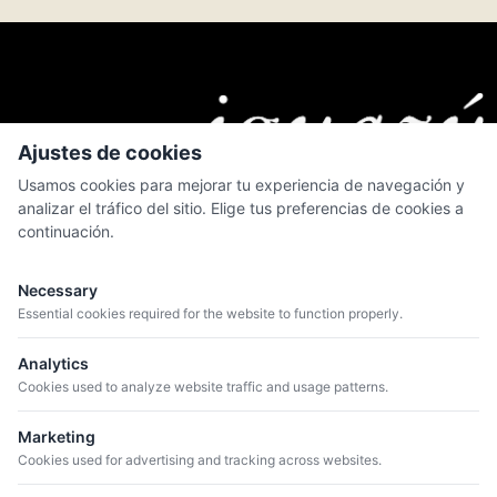
Ajustes de cookies
Usamos cookies para mejorar tu experiencia de navegación y
analizar el tráfico del sitio. Elige tus preferencias de cookies a
continuación.
MENÚ
Quiénes somos
Necessary
Catálogo
Essential cookies required for the website to function properly.
Bodegas
Analytics
Blog
Cookies used to analyze website traffic and usage patterns.
Marketing
CONTACTO
Cookies used for advertising and tracking across websites.
+34 934 807 041