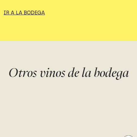
IR A LA BODEGA
Otros vinos de la bodega
FONDILLÓN - 50
FONDILLÓN - 1996 
AÑOS - “SIEMPRE TE
“ESTÉS DONDE
ESPERARÉ”
ESTÉS” -
ESTUCHADO
Monastrell
Bodegas Monovar
Monastrell
Bodegas Monovar