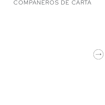
COMPAÑEROS DE CARTA
LAYA
EL NIDO - MÁGNU
Garnacha tintorera, Monastrell
Cabernet sauvignon, Monastre
Bodegas Atalaya
Bodegas El Nido