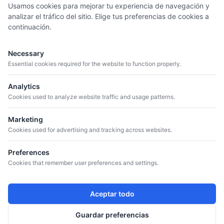
Usamos cookies para mejorar tu experiencia de navegación y
analizar el tráfico del sitio. Elige tus preferencias de cookies a
continuación.
MENÚ
Quiénes somos
Necessary
Catálogo
Essential cookies required for the website to function properly.
Bodegas
Analytics
Blog
Cookies used to analyze website traffic and usage patterns.
Marketing
CONTACTO
Cookies used for advertising and tracking across websites.
+34 934 807 041
info@iguazuvinos.com
Preferences
DIRECCIÓN
Cookies that remember user preferences and settings.
Avda. de la Riera, 11 – Nave 1 - 08960
Sant Just Desvern, Barcelona, Spain
Aceptar todo
SÍGUENOS
Instagram
Guardar preferencias