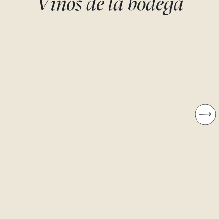
Vinos de la bodega
FONDILLÓN DE
FONDILLÓN - 50
AZORÍN
AÑOS - “SIEMPRE T
ESPERARÉ”
Monastrell
Bodegas Monovar
Monastrell
Bodegas Monovar