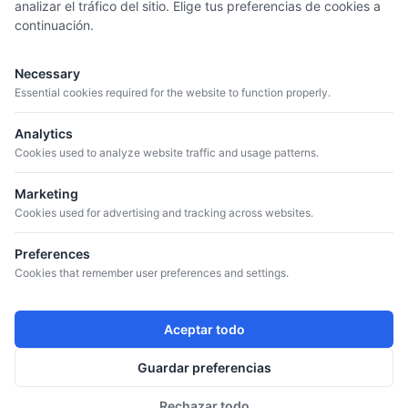
analizar el tráfico del sitio. Elige tus preferencias de cookies a
continuación.
MENÚ
Quiénes somos
Necessary
Catálogo
Essential cookies required for the website to function properly.
Bodegas
Analytics
Blog
Cookies used to analyze website traffic and usage patterns.
Marketing
CONTACTO
Cookies used for advertising and tracking across websites.
+34 934 807 041
info@iguazuvinos.com
Preferences
DIRECCIÓN
Cookies that remember user preferences and settings.
Avda. de la Riera, 11 – Nave 1 - 08960
Sant Just Desvern, Barcelona, Spain
Aceptar todo
SÍGUENOS
Instagram
Guardar preferencias
Twitter
Rechazar todo