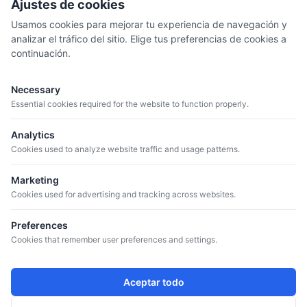
Ajustes de cookies
Usamos cookies para mejorar tu experiencia de navegación y
analizar el tráfico del sitio. Elige tus preferencias de cookies a
continuación.
MENÚ
Quiénes somos
Necessary
Catálogo
Essential cookies required for the website to function properly.
Bodegas
Analytics
Blog
Cookies used to analyze website traffic and usage patterns.
Marketing
CONTACTO
Cookies used for advertising and tracking across websites.
+34 934 807 041
info@iguazuvinos.com
Preferences
DIRECCIÓN
Cookies that remember user preferences and settings.
Avda. de la Riera, 11 – Nave 1 - 08960
Sant Just Desvern, Barcelona, Spain
Aceptar todo
SÍGUENOS