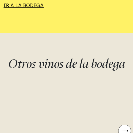
IR A LA BODEGA
Otros vinos de la bodega
MASIA PAIRAL CAN
LA TRIBANA
CARRERAS
Garnacha tinta
Celler Martí Fabra
Garnacha roja, Garnacha blanca
Celler Martí Fabra