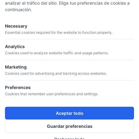
analizar el tráfico del sitio. Elige tus preferencias de cookies a
continuación.
MENÚ
Quiénes somos
Necessary
Catálogo
Essential cookies required for the website to function properly.
Bodegas
Analytics
Blog
Cookies used to analyze website traffic and usage patterns.
Marketing
CONTACTO
Cookies used for advertising and tracking across websites.
+34 934 807 041
info@iguazuvinos.com
Preferences
DIRECCIÓN
Cookies that remember user preferences and settings.
Avda. de la Riera, 11 – Nave 1 - 08960
Sant Just Desvern, Barcelona, Spain
Aceptar todo
SÍGUENOS
Instagram
Guardar preferencias
Twitter