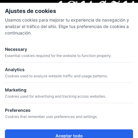
Ajustes de cookies
Usamos cookies para mejorar tu experiencia de navegación y
analizar el tráfico del sitio. Elige tus preferencias de cookies a
continuación.
MENÚ
Quiénes somos
Necessary
Catálogo
Essential cookies required for the website to function properly.
Bodegas
Analytics
Blog
Cookies used to analyze website traffic and usage patterns.
Marketing
CONTACTO
Cookies used for advertising and tracking across websites.
+34 934 807 041
info@iguazuvinos.com
Preferences
DIRECCIÓN
Cookies that remember user preferences and settings.
Avda. de la Riera, 11 – Nave 1 - 08960
Sant Just Desvern, Barcelona, Spain
Aceptar todo