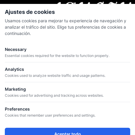
Ajustes de cookies
Usamos cookies para mejorar tu experiencia de navegación y
analizar el tráfico del sitio. Elige tus preferencias de cookies a
continuación.
MENÚ
Quiénes somos
Necessary
Catálogo
Essential cookies required for the website to function properly.
Bodegas
Analytics
Blog
Cookies used to analyze website traffic and usage patterns.
Marketing
CONTACTO
Cookies used for advertising and tracking across websites.
+34 934 807 041
info@iguazuvinos.com
Preferences
DIRECCIÓN
Cookies that remember user preferences and settings.
Avda. de la Riera, 11 – Nave 1 - 08960
Sant Just Desvern, Barcelona, Spain
Aceptar todo