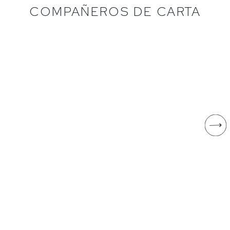
COMPAÑEROS DE CARTA
FUENTESPINA
CÍES
RESERVA
Rodrigo Méndez
Tempranillo
Avelino Vegas