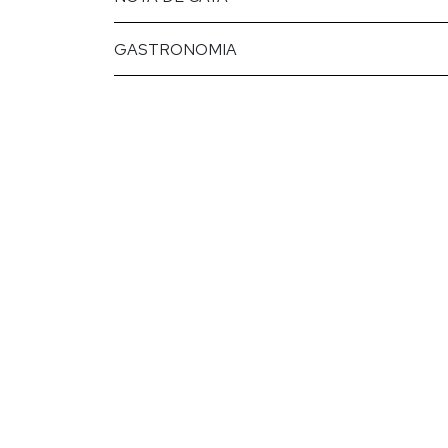
GASTRONOMIA
HONORO VERA
EL 
Garnacha tinta
Bodegas Ateca
Gar
Bo