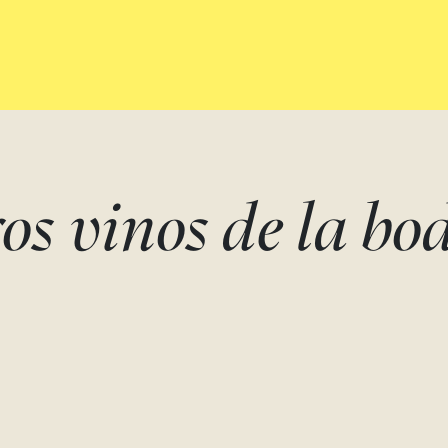
os vinos de la bo
PETIT HIPPERIA -
PETIT HIPPER
MÁGNUM
t
Merlot, Cabernet Franc, P
verdot, Syrah, Caberne
Cabernet sauvignon, Cabernet
sauvignon
Franc, Merlot, Petit verdot
Pago de Vallegarcía
Pago de Vallegarcía