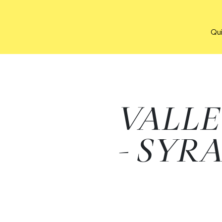
Qu
VALL
- SYR