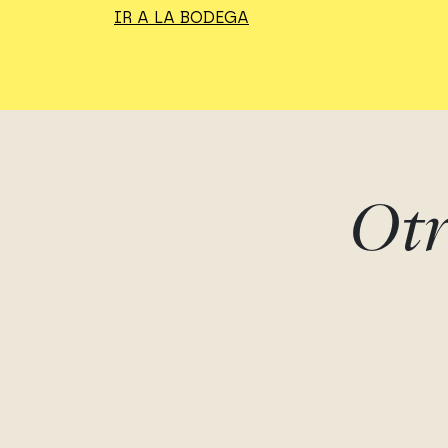
IR A LA BODEGA
Otr
HIPPERIA -
HIPPERIA
MÁGNUM
Cabernet sauvignon, Caberne
Franc, Merlot, Petit verdot
Cabernet sauvignon, Cabernet
Pago de Vallegarcía
Franc, Merlot, Petit verdot
Pago de Vallegarcía