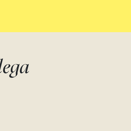
dega
IA
VALLEGARCÍA -
VALLEGARCÍ
SYRAH - DOBLE
SYRAH - MÁ
etit
MÁGNUM
t
Syrah
Pago de Vallegarc
Syrah
Pago de Vallegarcía