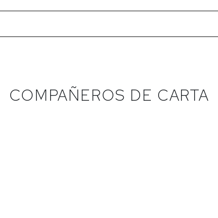
COMPAÑEROS DE CARTA
VIGÍA DE LA
ETIQUETA PLATA - 3
ATALAYA
L
nacha tintorera
Monastrell
degas Atalaya
Bodegas Juan Gil