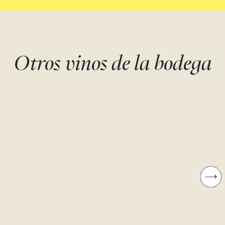
Otros vinos de la bodega
VALQUEJIGOSO -
DOMAINES LUPIER 
CARPETANO
LA DAMA
Garnacha tinta
Garnacha tinta
Raúl Pérez
Raúl Pérez