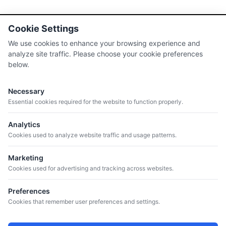
Cookie Settings
We use cookies to enhance your browsing experience and
analyze site traffic. Please choose your cookie preferences
below.
Necessary
Essential cookies required for the website to function properly.
MENU
Analytics
Quienes somos
Cookies used to analyze website traffic and usage patterns.
Catálogo
Bodegas
Marketing
Cookies used for advertising and tracking across websites.
Blog
Preferences
Cookies that remember user preferences and settings.
CONTACT
+34 934 807 041