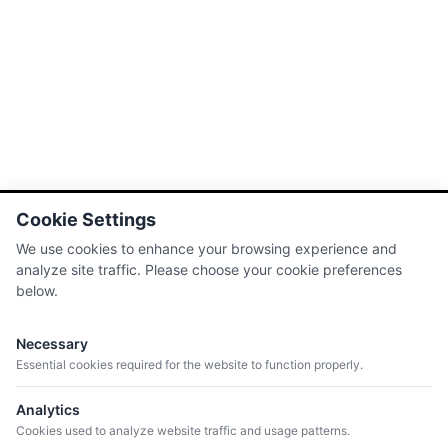
AUDITORI
Ritme Celler
Garnacha Blanca, Pansal,
AUDITORI
Macabeu
Acústic Celler
Garnacha Negra
BRAÓ
Acústic Celler
Cariñena, Garnacha Negra
ACUSTIC -
Acústic Celler
FERMENTADO EN
ACÚSTIC -
BARRICA
FERMENTADO EN
Garnacha Negra
BARRICA
Acústic Celler
Garnacha Blanca, Macabeu,
Pansal, Garnacha Negra
Acústic Celler
Cookie Settings
We use cookies to enhance your browsing experience and
analyze site traffic. Please choose your cookie preferences
below.
Necessary
Essential cookies required for the website to function properly.
MENU
Analytics
Quienes somos
Cookies used to analyze website traffic and usage patterns.