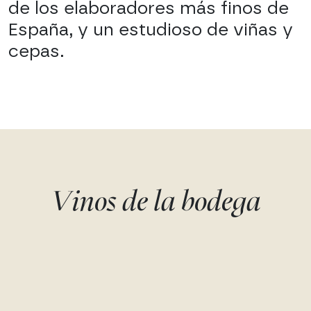
de los elaboradores más finos de
España, y un estudioso de viñas y
cepas.
Vinos de la bodega
VALQUEJIGOSO -
DOMAINES LUPIER 
CARPETANO
LA DAMA
Garnacha tinta
Garnacha tinta
Raúl Pérez
Raúl Pérez