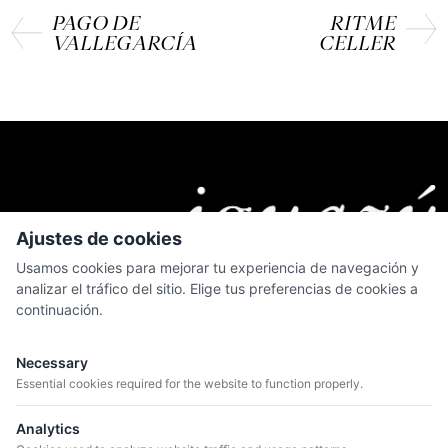
PAGO DE
RITME
VALLEGARCÍA
CELLER
Ajustes de cookies
Usamos cookies para mejorar tu experiencia de navegación y
analizar el tráfico del sitio. Elige tus preferencias de cookies a
continuación.
MENÚ
Quiénes somos
Necessary
Catálogo
Essential cookies required for the website to function properly.
Bodegas
Analytics
Blog