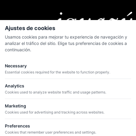
Ajustes de cookies
Usamos cookies para mejorar tu experiencia de navegación y
analizar el tráfico del sitio. Elige tus preferencias de cookies a
continuación.
MENÚ
Quiénes somos
Necessary
Catálogo
Essential cookies required for the website to function properly.
Bodegas
Analytics
Blog
Cookies used to analyze website traffic and usage patterns.
Marketing
CONTACTO
Cookies used for advertising and tracking across websites.
+34 934 807 041
info@iguazuvinos.com
Preferences
DIRECCIÓN
Cookies that remember user preferences and settings.