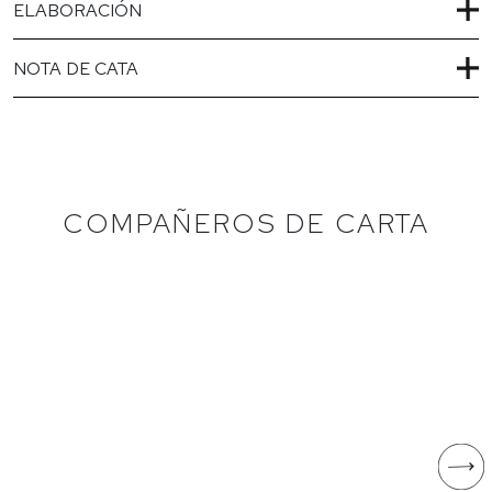
ELABORACIÓN
NOTA DE CATA
COMPAÑEROS DE CARTA
O FILLO DA
PEDROUZOS -
CONDESA
FERMENTADO EN
BARRICA
Albariño
Lagar de Condesa
Godello
Valdesil