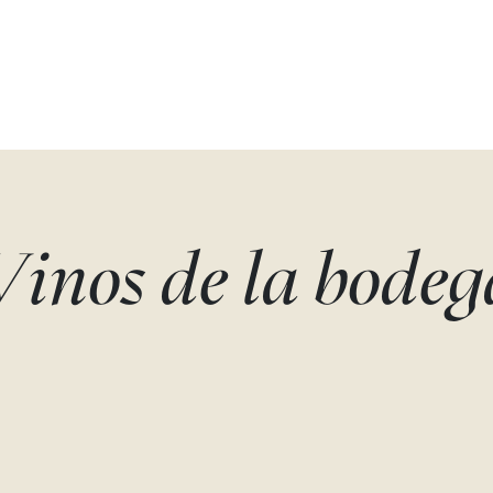
Vinos de la bodeg
-
PORRERA- VI DE
MAS DE LA ROSA
VILA
GRAN VINYA
CLASSIFICAD
s
Garnacha blanca
Vall Llach
Cariñena tinta
Vall Llach