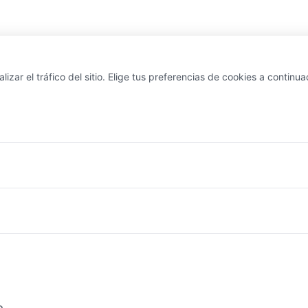
ar el tráfico del sitio. Elige tus preferencias de cookies a continua
SÍGUENOS
 Nave 1 - 08960
Instagram
rcelona, Spain
Twitter
o