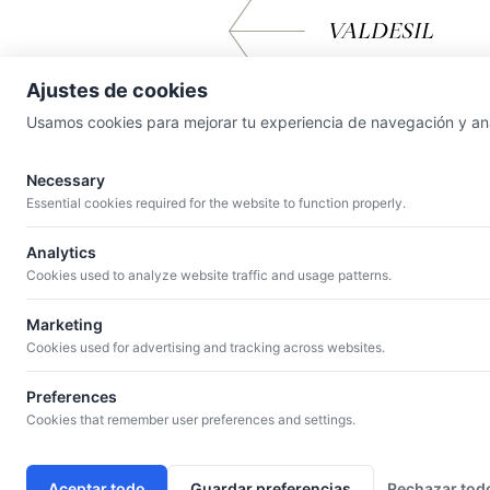
VALDESIL
Ajustes de cookies
Usamos cookies para mejorar tu experiencia de navegación y analiz
Necessary
Essential cookies required for the website to function properly.
MENÚ
Quiénes somos
Catálogo
Bodegas
Blog
Analytics
Cookies used to analyze website traffic and usage patterns.
Marketing
Cookies used for advertising and tracking across websites.
Preferences
Cookies that remember user preferences and settings.
CONTACTO
DIRECCIÓN
+34 934 807 041
Avda. de la Riera, 11 –
info@iguazuvinos.com
Sant Just Desvern, Ba
Aceptar todo
Guardar preferencias
Rechazar tod