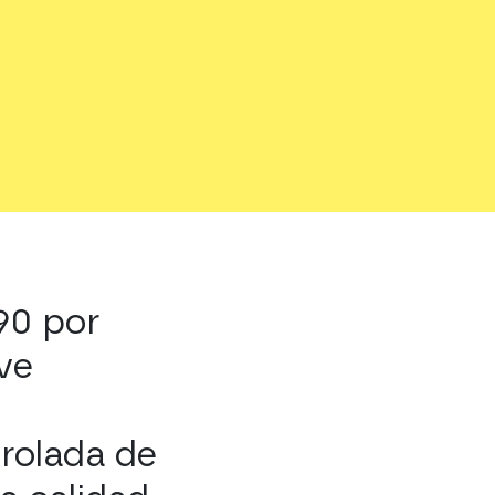
 90 por
eve
trolada de