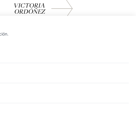
VICTORIA
ORDÓÑEZ
ción.
© Iguazu Trading 2000 SL