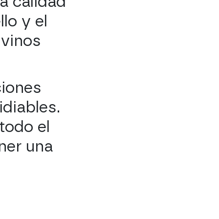
a calidad
lo y el
 vinos
ciones
idiables.
todo el
ner una