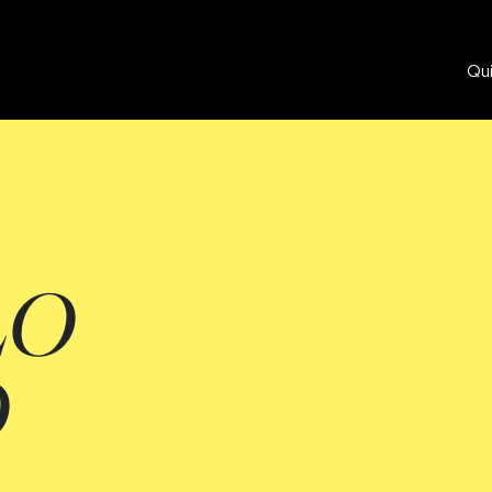
Qu
LO
O