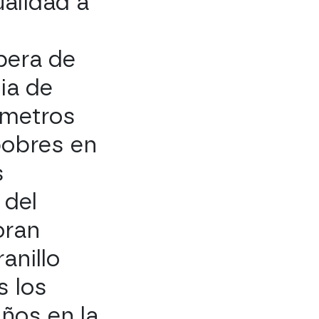
ualidad a
bera de
cia de
 metros
 pobres en
s
 del
oran
anillo
s los
ños en la