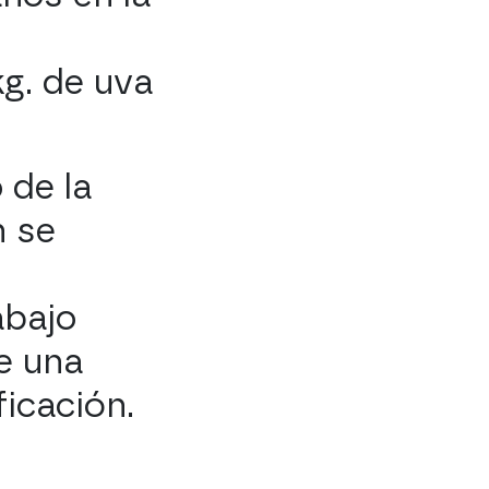
kg. de uva
 de la
n se
abajo
e una
icación.
e