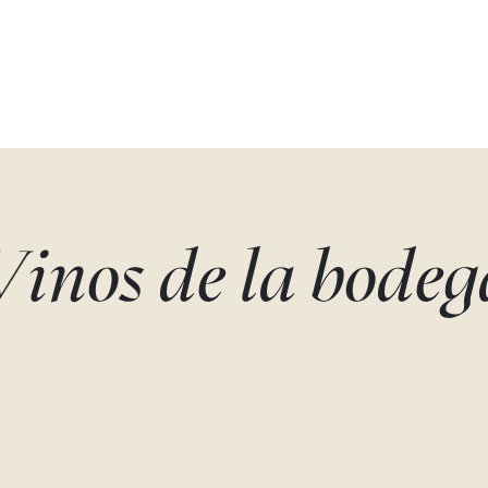
Vinos de la bodeg
CARMELO RODERO
CARMELO ROD
RESERVA -
RESERVA - DOB
MATUSALEM
MÁGNUM
Tempranillo, Cabernet sauvignon
Tempranillo, Cabernet sau
Carmelo Rodero
Carmelo Rodero