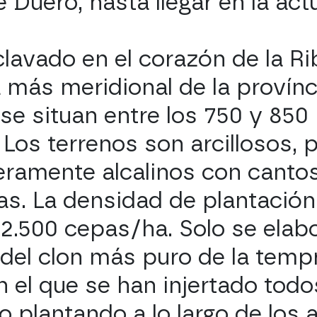
Duero, hasta llegar en la act
lavado en el corazón de la Ri
 más meridional de la provín
 se situan entre los 750 y 850
. Los terrenos son arcillosos,
geramente alcalinos con canto
s. La densidad de plantación
s 2.500 cepas/ha. Solo se elab
del clon más puro de la tempr
n el que se han injertado todo
o plantando a lo largo de los a