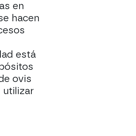
zas en
 se hacen
ocesos
ad está
pósitos
de ovis
utilizar