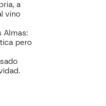
ria, a
l vino
s Almas:
tica pero
osado
vidad.