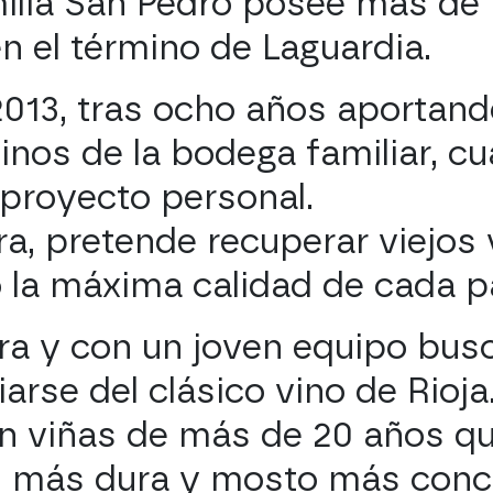
milia San Pedro posee más de
n el término de Laguardia.
2013, tras ocho años aportand
vinos de la bodega familiar, c
proyecto personal.
a, pretende recuperar viejos 
 la máxima calidad de cada p
a y con un joven equipo bus
arse del clásico vino de Rioja
 viñas de más de 20 años q
 más dura y mosto más conc