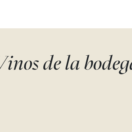
Vinos de la bodeg
NUNCA JAMÁS
VIUDA NEGRA 
CRIANZA
Tempranillo, Graciano
Javier San Pedro Ortega
Tempranillo
Javier San Pedro Orte