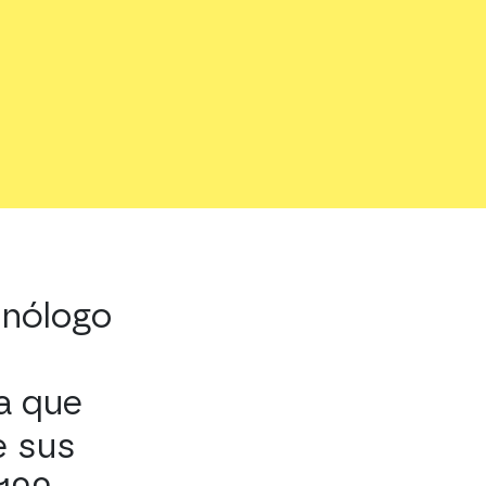
nólogo
ia que
e sus