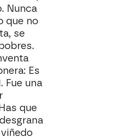
o. Nunca
no que no
ta, se
 pobres.
inventa
onera: Es
1. Fue una
r
 Has que
 desgrana
viñedo