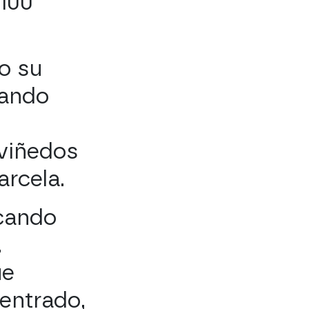
 100
o su
uando
viñedos
arcela.
cando
.
ue
entrado,