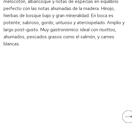
melocotón, albaricoque y notas de especias en equilibrio
perfecto con las notas ahumadas de la madera. Hinojo,
hierbas de bosque bajo y gran mineralidad. En boca es
potente, sabroso, gordo, untuoso y aterciopelado. Amplio y
largo post-gusto. Muy gastronómico: ideal con risottos,
ahumados, pescados grasos como el salmón, y carnes
blancas.
NUESTRA SEÑORA
NUESTRA SEÑORA
DEL PORTAL
DEL PORTAL
Garnacha blanca
Garnacha tinta
Celler Piñol
Celler Piñol