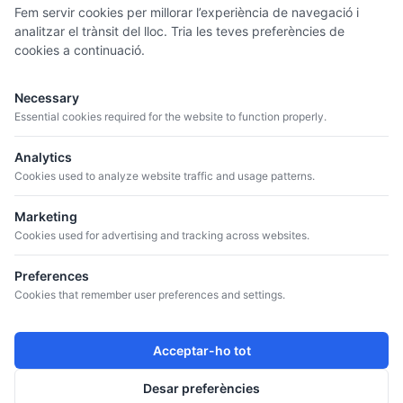
Fem servir cookies per millorar l’experiència de navegació i
analitzar el trànsit del lloc. Tria les teves preferències de
cookies a continuació.
MENÚ
Necessary
QUI SOM
Essential cookies required for the website to function properly.
CATÀLEG
Analytics
CELLERS
Cookies used to analyze website traffic and usage patterns.
BLOG
Marketing
Cookies used for advertising and tracking across websites.
CONTACTE
+34 934 807 041
Preferences
info@iguazuvinos.com
Cookies that remember user preferences and settings.
ADREÇA
Av. de la Riera, 11, Nave 1, 08960 Sant Just Desvern,
Acceptar-ho tot
Barcelona
Desar preferències
SEGUEIX-NOS