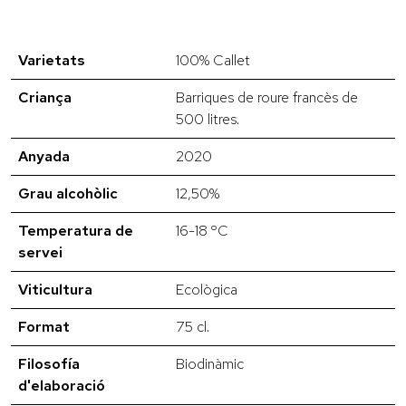
Varietats
100% Callet
Criança
Barriques de roure francès de
500 litres.
Anyada
2020
Grau alcohòlic
12,50%
Temperatura de
16-18 ºC
servei
Viticultura
Ecològica
Format
75 cl.
Filosofía
Biodinàmic
d'elaboració