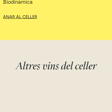
Biodinàmica
ANAR AL CELLER
Altres vins del celler
TRISPOL
SINCRONIA
Callet, Syrah, Cabernet
Premsal, Chardonnay, Parella
sauvignon, Pinot noir
Mesquida Mora
Mesquida Mora