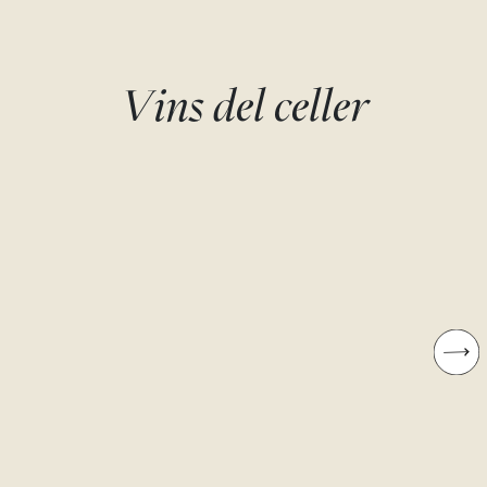
Vins del celler
FONDILLÓN DE
FONDILLÓN - 50
AZORÍN
AÑOS - “SIEMPRE T
ESPERARÉ”
Monastrell
Bodegas Monovar
Monastrell
Bodegas Monovar