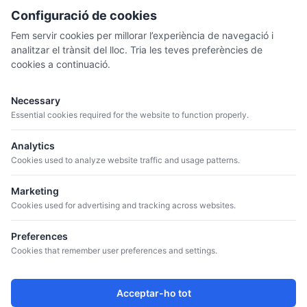
Configuració de cookies
Fem servir cookies per millorar l’experiència de navegació i
analitzar el trànsit del lloc. Tria les teves preferències de
cookies a continuació.
MENÚ
Necessary
QUI SOM
Essential cookies required for the website to function properly.
CATÀLEG
Analytics
CELLERS
Cookies used to analyze website traffic and usage patterns.
BLOG
Marketing
Cookies used for advertising and tracking across websites.
CONTACTE
+34 934 807 041
Preferences
info@iguazuvinos.com
Cookies that remember user preferences and settings.
ADREÇA
Av. de la Riera, 11, Nave 1, 08960 Sant Just Desvern,
Acceptar-ho tot
Barcelona